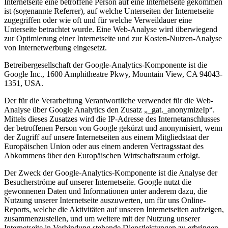
Internetseite eine betroffene Person auf eine Internetseite gekommen
ist (sogenannte Referrer), auf welche Unterseiten der Internetseite
zugegriffen oder wie oft und für welche Verweildauer eine
Unterseite betrachtet wurde. Eine Web-Analyse wird überwiegend
zur Optimierung einer Internetseite und zur Kosten-Nutzen-Analyse
von Internetwerbung eingesetzt.
Betreibergesellschaft der Google-Analytics-Komponente ist die
Google Inc., 1600 Amphitheatre Pkwy, Mountain View, CA 94043-
1351, USA.
Der für die Verarbeitung Verantwortliche verwendet für die Web-
Analyse über Google Analytics den Zusatz „_gat._anonymizeIp“.
Mittels dieses Zusatzes wird die IP-Adresse des Internetanschlusses
der betroffenen Person von Google gekürzt und anonymisiert, wenn
der Zugriff auf unsere Internetseiten aus einem Mitgliedstaat der
Europäischen Union oder aus einem anderen Vertragsstaat des
Abkommens über den Europäischen Wirtschaftsraum erfolgt.
Der Zweck der Google-Analytics-Komponente ist die Analyse der
Besucherströme auf unserer Internetseite. Google nutzt die
gewonnenen Daten und Informationen unter anderem dazu, die
Nutzung unserer Internetseite auszuwerten, um für uns Online-
Reports, welche die Aktivitäten auf unseren Internetseiten aufzeigen,
zusammenzustellen, und um weitere mit der Nutzung unserer
Internetseite in Verbindung stehende Dienstleistungen zu erbringen.