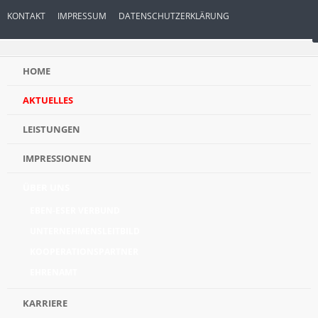
KONTAKT
IMPRESSUM
DATENSCHUTZERKLÄRUNG
HOME
AKTUELLES
LEISTUNGEN
IMPRESSIONEN
ÜBER UNS
EBEN-ESER VERBUND
UNTERNEHMENSLEITBILD
KOOPERATIONSPARTNER
EHRENAMT
KARRIERE